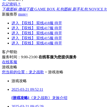
忘记密码？
下载图标
微端下载
GAME BOX
礼包图标
新手礼包
NOVICE 
新服推荐
more+
进入
【双线】
双线418服
待开
进入
【双线】
双线417服
待开
进入
【双线】
双线416服
待开
进入
【双线】
双线415服
待开
进入
【双线】
双线414服
待开
客户帮助
服务时间：9:00-23:00
在线客服为您提供服务
在线客服
游戏攻略
您当前的位置：龙之战歌
> 游戏攻略
游戏攻略
2025-03-21 09:52:11
[游戏攻略]
《龙之战歌》龙族介绍
2025-03-21 09:45:29