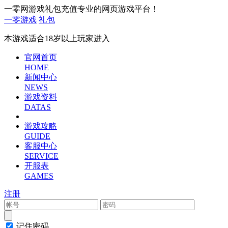
一零网游戏礼包充值专业的网页游戏平台！
一零游戏
礼包
本游戏适合18岁以上玩家进入
官网首页
HOME
新闻中心
NEWS
游戏资料
DATAS
游戏攻略
GUIDE
客服中心
SERVICE
开服表
GAMES
注册
记住密码